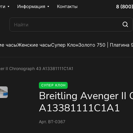
8 (800
уги
Информация
Контакты
е часы
Женские часы
Супер Клон
Золото 750 | Платина 
nger II Chronograph 43 A13381111C1A1
СУПЕР КЛОН
Breitling Avenger II
A13381111C1A1
Арт.
BT-0367