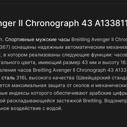
nger II Chronograph 43 A13381
ph.
Спортивные мужские часы
Breitling Avenger II Ch
-0367) оснащены надежным автоматическим механиз
, в котором реализованы следующие функции: часов
стального цвета, имеющий размер 43 мм и высоту 16
вления часов Breitling Avenger II Chronograph 43 A
 сталь
316L высокого качества (Швейцарский станда
ется максимальная защита от сколов и механически
вые индексы которого обеспечивают арабские цифры
ой раскладывающейся застежкой Breitling. Водоне
ное воздействие с водой.