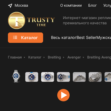
Москва
О компании
Блог
Усл
Интернет-магазин реплик
премиального качества
Каталог
Весь каталог
Best Seller
Мужски
Главная
Каталог
Breitling
Avenger
Breitling Ave