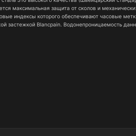
таль 316 высокого качества (Швейцарский стандарт
ется максимальная защита от сколов и механически
овые индексы которого обеспечивают часовые метк
ой застежкой Blancpain. Водонепроницаемость дан