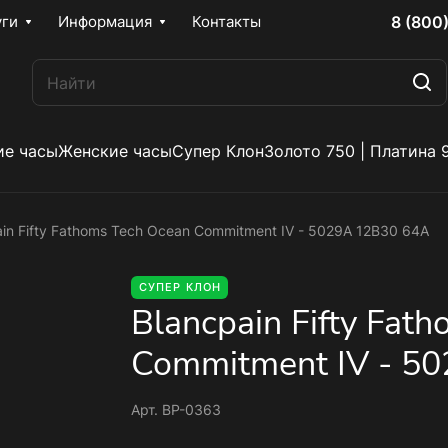
8 (800
уги
Информация
Контакты
е часы
Женские часы
Супер Клон
Золото 750 | Платина 
ain Fifty Fathoms Tech Ocean Commitment IV - 5029A 12B30 64A
СУПЕР КЛОН
Blancpain Fifty Fat
Commitment IV - 5
Арт.
BP-0363