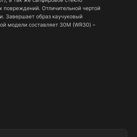
), а так же сапфировое стекло
х повреждений. Отличительной чертой
и. Завершает образ каучуковый
ной модели составляет 30М (WR30) –