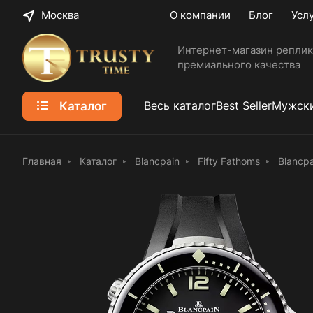
Москва
О компании
Блог
Усл
Интернет-магазин реплик
премиального качества
Каталог
Весь каталог
Best Seller
Мужски
Главная
Каталог
Blancpain
Fifty Fathoms
Blancp