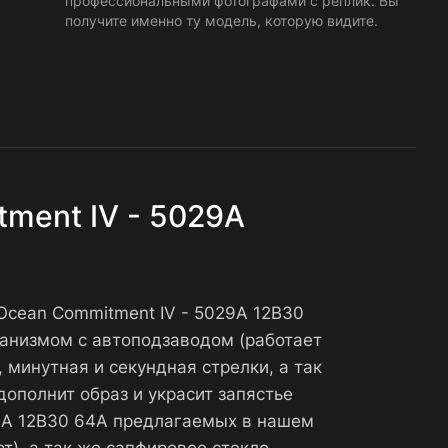
профессиональными фотографами с реплик. Вы
получите именно ту модель, которую видите.
tment IV - 5029A
h Ocean Commitment IV - 5029A 12B30
анизмом с автоподзаводом (работает
 минутная и секундная стрелки, а так
дополнит образ и украсит запястье
029A 12B30 64A предлагаемых в нашем