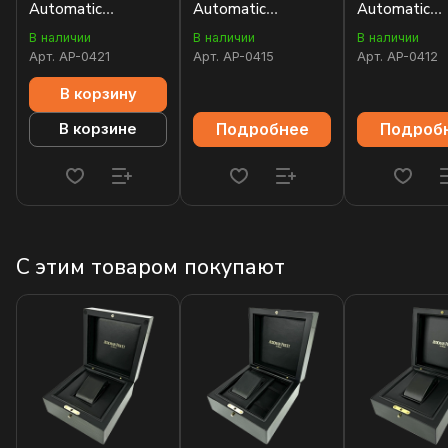
Automatic
Automatic
Automatic
15450ST.OO.1256ST.02
15450BA.OO.1256BA.01
15450OR.OO
В наличии
В наличии
В наличии
Арт.
AP-0421
Арт.
AP-0415
Арт.
AP-0412
В корзину
Подробнее
Подроб
В корзине
С этим товаром покупают