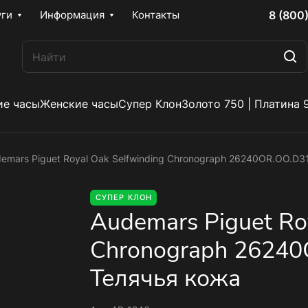
8 (800
уги
Информация
Контакты
е часы
Женские часы
Супер Клон
Золото 750 | Платина 
emars Piguet Royal Oak Selfwinding Chronograph 26240OR.OO.D3
СУПЕР КЛОН
Audemars Piguet Ro
Chronograph 26240
Телячья кожа