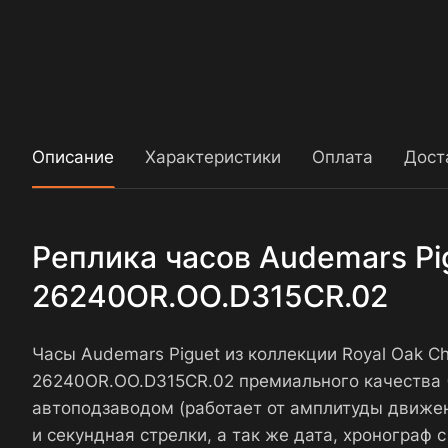
Описание
Характеристики
Оплата
Дост
Реплика часов Audemars Pig
26240OR.OO.D315CR.02
Часы Audemars Piguet из коллекции Royal Oak C
26240OR.OO.D315CR.02 премиального качества 
автоподзаводом (работает от амплитуды движен
и секундная стрелки, а так же дата, хронограф 