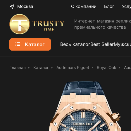
Москва
О компании
Блог
Усл
Интернет-магазин реплик
премиального качества
Каталог
Весь каталог
Best Seller
Мужски
Главная
Каталог
Audemars Piguet
Royal Oak
Aud