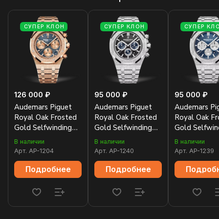
СУПЕР КЛОН
СУПЕР КЛОН
СУПЕР КЛ
126 000 ₽
95 000 ₽
95 000 ₽
Audemars Piguet
Audemars Piguet
Audemars Pi
Royal Oak Frosted
Royal Oak Frosted
Royal Oak Fr
Gold Selfwinding
Gold Selfwinding
Gold Selfwin
Chronograph
Chronograph
Chronograph
В наличии
В наличии
В наличии
26239OR.GG.1224OR.01
26331BC.GG.1224BC.03
26331BC.GG
Арт.
AP-1204
Арт.
AP-1240
Арт.
AP-1239
Подробнее
Подробнее
Подроб