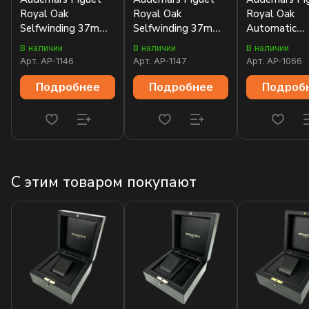
Royal Oak
Royal Oak
Royal Oak
Selfwinding 37mm
Selfwinding 37mm
Automatic
15452OR.ZZ.1258OR.02
15452BC.ZZ.1258BC.01
15451OR.ZZ
В наличии
В наличии
В наличии
Арт.
AP-1146
Арт.
AP-1147
Арт.
AP-1066
Подробнее
Подробнее
Подроб
С этим товаром покупают