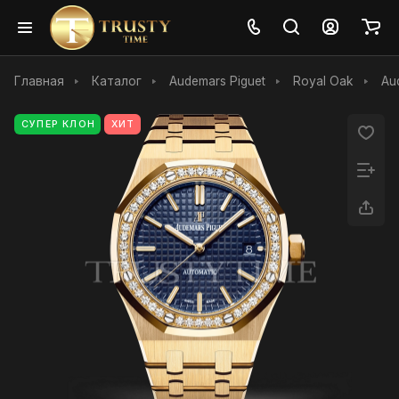
Главная
Каталог
Audemars Piguet
Royal Oak
Au
СУПЕР КЛОН
ХИТ