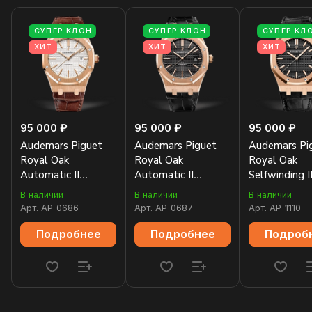
СУПЕР КЛОН
СУПЕР КЛОН
СУПЕР КЛ
ХИТ
ХИТ
ХИТ
95 000 ₽
95 000 ₽
95 000 ₽
Audemars Piguet
Audemars Piguet
Audemars Pi
Royal Oak
Royal Oak
Royal Oak
Automatic II
Automatic II
Selfwinding I
15400OR.OO.D088CR.01
15400OR.OO.D002CR.01
15500OR.OO
В наличии
В наличии
В наличии
Арт.
AP-0686
Арт.
AP-0687
Арт.
AP-1110
Подробнее
Подробнее
Подроб