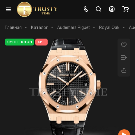
Главная
Каталог
Audemars Piguet
Royal Oak
Au
СУПЕР КЛОН
ХИТ