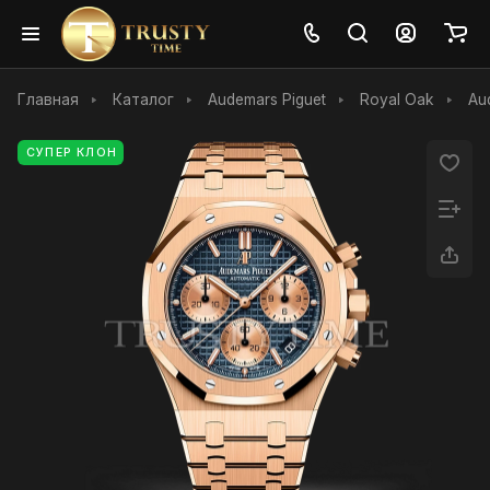
Главная
Каталог
Audemars Piguet
Royal Oak
Au
СУПЕР КЛОН