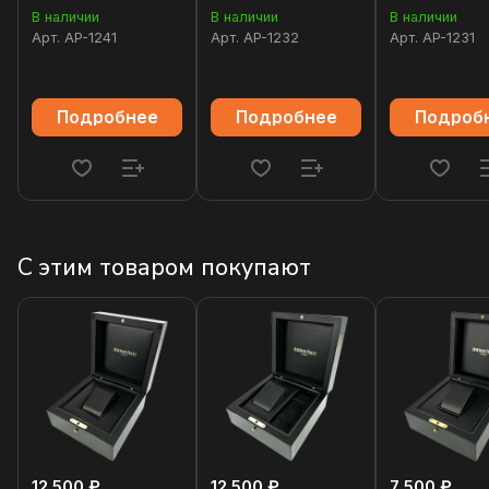
Chronograph
Chronograph
Chronograph
В наличии
В наличии
В наличии
26240BC.OO.1320BC.04
26331OR.OO.1220OR.02
26331OR.OO
Арт.
AP-1241
Арт.
AP-1232
Арт.
AP-1231
Подробнее
Подробнее
Подроб
С этим товаром покупают
12 500 ₽
12 500 ₽
7 500 ₽