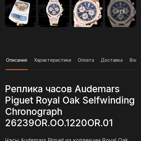
Описание
Характеристики
Оплата
Доставка
Вопр
Реплика часов Audemars
Piguet Royal Oak Selfwinding
Chronograph
26239OR.OO.1220OR.01
Часы Audemars Piguet из коллекции Royal Oak