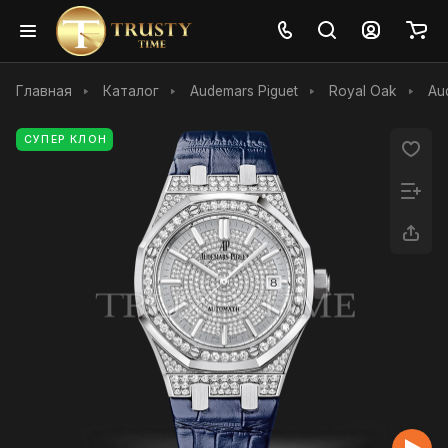
Главная
Каталог
Audemars Piguet
Royal Oak
Au
СУПЕР КЛОН