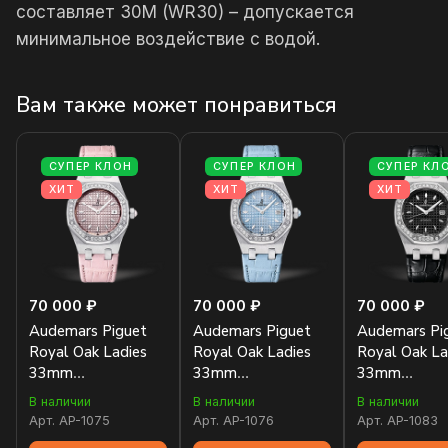
составляет 30М (WR30) – допускается
минимальное воздействие с водой.
Вам также может понравиться
СУПЕР КЛОН
СУПЕР КЛОН
СУПЕР КЛ
ХИТ
ХИТ
ХИТ
70 000 ₽
70 000 ₽
70 000 ₽
Audemars Piguet
Audemars Piguet
Audemars Pi
Royal Oak Ladies
Royal Oak Ladies
Royal Oak La
33mm
33mm
33mm
67601ST.ZZ.D057CR.01
67601ST.ZZ.D302CR.01
67601ST.ZZ
В наличии
В наличии
В наличии
Арт.
AP-1075
Арт.
AP-1076
Арт.
AP-1083