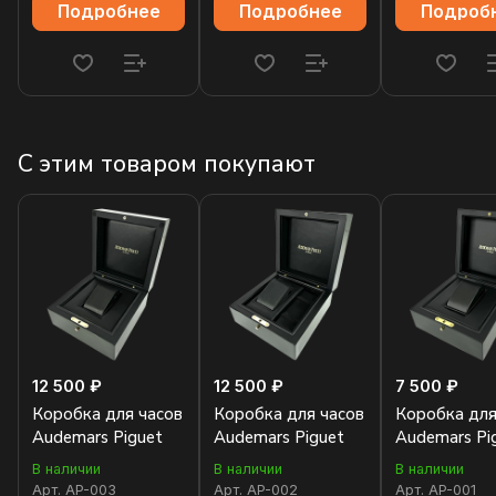
Подробнее
Подробнее
Подроб
С этим товаром покупают
12 500 ₽
12 500 ₽
7 500 ₽
Коробка для часов
Коробка для часов
Коробка для
Audemars Piguet
Audemars Piguet
Audemars Pi
В наличии
В наличии
В наличии
Арт.
AP-003
Арт.
AP-002
Арт.
AP-001