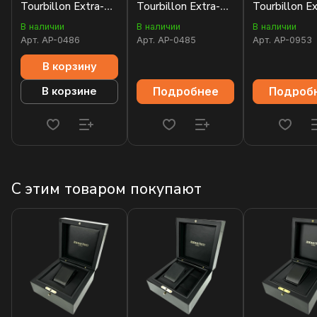
Tourbillon Extra-
Tourbillon Extra-
Tourbillon Ex
Thin
Thin Openworked
Thin
В наличии
В наличии
В наличии
26512ST.OO.1220ST.01
26510PT.OO.1220PT.01
26522OR.OO
Арт.
AP-0486
Арт.
AP-0485
Арт.
AP-0953
В корзину
Подробнее
Подроб
В корзине
С этим товаром покупают