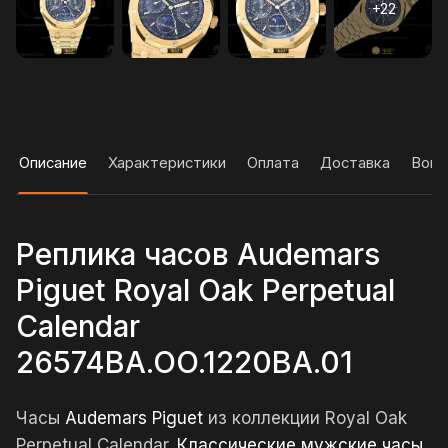
Описание
Характеристики
Оплата
Доставка
Вопр
Реплика часов Audemars
Piguet Royal Oak Perpetual
Calendar
26574BA.OO.1220BA.01
Часы
Audemars Piguet
из коллекции Royal Oak
Perpetual Calendar.
Классические мужские часы