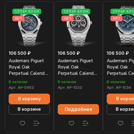
СУПЕР КЛОН
СУПЕР КЛОН
СУПЕР КЛ
ХИТ
ХИТ
ХИТ
106 500 ₽
106 500 ₽
106 500 ₽
Audemars Piguet
Audemars Piguet
Audemars Pi
Royal Oak
Royal Oak
Royal Oak
Perpetual Calendar
Perpetual Calendar
Perpetual Ca
26574TI.OO.1220TI.01
26597PT.OO.1220PT.01
26574ST.OO
В наличии
В наличии
В наличии
Арт.
AP-0493
Арт.
AP-1033
Арт.
AP-1034
В корзину
В корзи
Подробнее
В корзине
В корзи