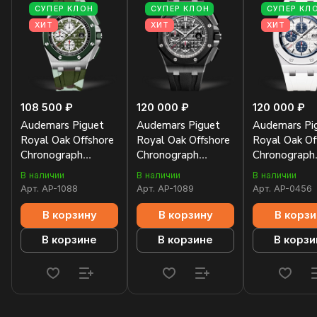
СУПЕР КЛОН
СУПЕР КЛОН
СУПЕР КЛ
ХИТ
ХИТ
ХИТ
108 500 ₽
120 000 ₽
120 000 ₽
Audemars Piguet
Audemars Piguet
Audemars Pi
Royal Oak Offshore
Royal Oak Offshore
Royal Oak Of
Chronograph
Chronograph
Chronograph
26400SO.OO.A055CA.01
26405CE.OO.A002CA.01
26402CB.OO
В наличии
В наличии
В наличии
Арт.
AP-1088
Арт.
AP-1089
Арт.
AP-0456
В корзину
В корзину
В корзи
В корзине
В корзине
В корзи