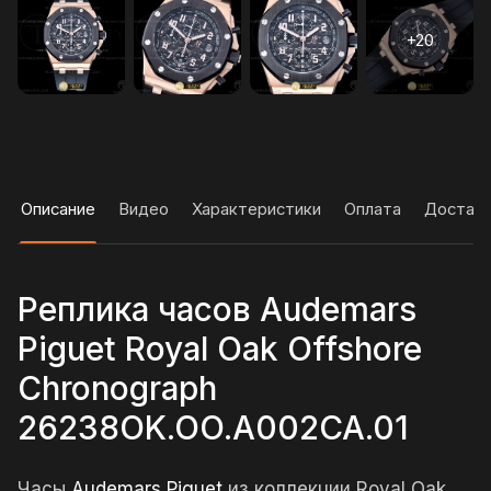
Описание
Видео
Характеристики
Оплата
Достав
Реплика часов Audemars
Piguet Royal Oak Offshore
Chronograph
26238OK.OO.A002CA.01
Часы
Audemars Piguet
из коллекции Royal Oak