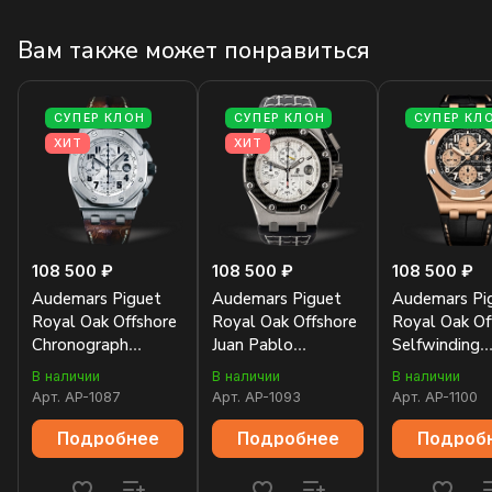
Вам также может понравиться
СУПЕР КЛОН
СУПЕР КЛОН
СУПЕР КЛ
ХИТ
ХИТ
108 500 ₽
108 500 ₽
108 500 ₽
Audemars Piguet
Audemars Piguet
Audemars Pi
Royal Oak Offshore
Royal Oak Offshore
Royal Oak Of
Chronograph
Juan Pablo
Selfwinding
26170ST.OO.D091CR.01
Montoya
Chronograph
В наличии
В наличии
В наличии
26030IO.OO.D001IN.01
mm
Арт.
AP-1087
Арт.
AP-1093
Арт.
AP-1100
26470OR.OO
Подробнее
Подробнее
Подроб