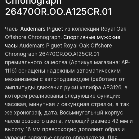
Chronograph
26470OR.OO.A125CR.01
Часы
Audemars Piguet
из коллекции Royal Oak
Offshore Chronograph.
Спортивные мужские
часы
Audemars Piguet Royal Oak Offshore
Chronograph 26470OR.OO.A125CR.01
премиального качества (Артикул магазина: AP-
1116) оснащены надежным автоматическим
механизмом с автоподзаводом (работает от
амплитуды движения руки) калибра AP3126, в
котором реализованы следующие функции:
часовая, минутная и секундная стрелки, а так
же хронограф, дата. Восьмиугольный корпус
часов розового цвета, имеющий размер 42 мм и
высоту 16 мм превосходно дополнит образ и
украсит запястье своего обладателя. Для