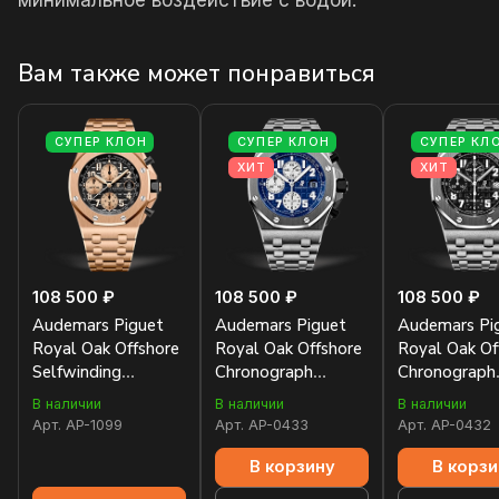
минимальное воздействие с водой.
Вам также может понравиться
СУПЕР КЛОН
СУПЕР КЛОН
СУПЕР КЛ
ХИТ
ХИТ
108 500 ₽
108 500 ₽
108 500 ₽
Audemars Piguet
Audemars Piguet
Audemars Pi
Royal Oak Offshore
Royal Oak Offshore
Royal Oak Of
Selfwinding
Chronograph
Chronograph
Chronograph 42
26170ST.OO.1000ST.09
25721ST.OO
В наличии
В наличии
В наличии
mm
Арт.
AP-1099
Арт.
AP-0433
Арт.
AP-0432
26470OR.OO.1000OR.03
В корзину
В корзи