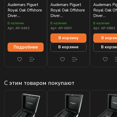
Audemars Piguet
Audemars Piguet
Audemars Pi
Royal Oak Offshore
Royal Oak Offshore
Royal Oak Of
Diver
Diver
Diver
15711OI.OO.A006CA.01
15707CB.OO.A010CA.01
15710ST.OO
В наличии
В наличии
В наличии
Арт.
AP-0463
Арт.
AP-0901
Арт.
AP-0883
В корзину
В корзи
Подробнее
В корзине
В корзи
С этим товаром покупают