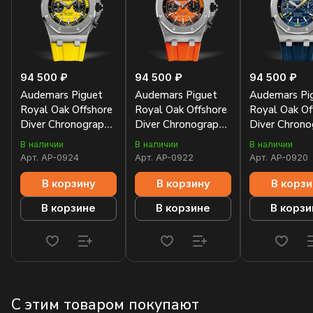
94 500 ₽
94 500 ₽
94 500 ₽
Audemars Piguet
Audemars Piguet
Audemars Pi
Royal Oak Offshore
Royal Oak Offshore
Royal Oak Of
Diver Chronograph
Diver Chronograph
Diver Chrono
Yellow
Orange
Blue
В наличии
В наличии
В наличии
26703ST.OO.A051CA.01
26703ST.OO.A070CA.01
26703ST.OO
Арт.
AP-0924
Арт.
AP-0922
Арт.
AP-0920
В корзину
В корзину
В корзи
В корзине
В корзине
В корзи
С этим товаром покупают