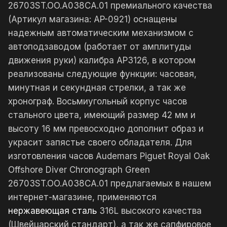
26703ST.OO.A038CA.01 премиального качества
(Артикул магазина: AP-0921) оснащены
надежным автоматическим механизмом с
автоподзаводом (работает от амплитуды
движения руки) калибра AP3126, в котором
реализованы следующие функции: часовая,
минутная и секундная стрелки, а так же
хронограф. Восьмиугольный корпус часов
стального цвета, имеющий размер 42 мм и
высоту 16 мм превосходно дополнит образ и
украсит запястье своего обладателя. Для
изготовления часов Audemars Piguet Royal Oak
Offshore Diver Chronograph Green
26703ST.OO.A038CA.01 предлагаемых в нашем
интернет-магазине, применяются
нержавеющая сталь
316L высокого качества
(Швейцарский стандарт), а так же сапфировое