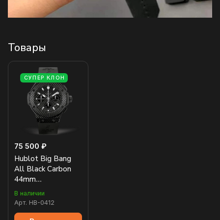
Товары
СУПЕР КЛОН
75 500 ₽
Hublot Big Bang
All Black Carbon
44mm
301.QX.1740.GR
В наличии
Арт.
HB-0412